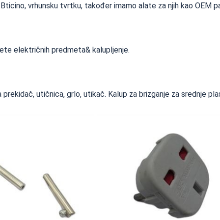
ticino, vrhunsku tvrtku, također imamo alate za njih kao OEM pa
itete električnih predmeta& kalupljenje.
a prekidač, utičnica, grlo, utikač. Kalup za brizganje za srednj