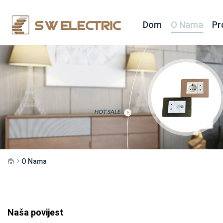
Dom
O Nama
Pr
O Nama
Naša povijest