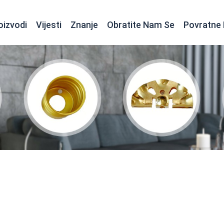
oizvodi
Vijesti
Znanje
Obratite Nam Se
Povratne 
Tokarenje za elektroniku i električne uređaje