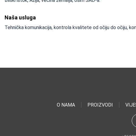
Bliski istok, Azija, većina zemalja, osim SAD-a.
Naša usluga
Tehnička komunikacija, kontrola kvalitete od očiju do očiju, 
O NAMA
PROIZVODI
VIJE