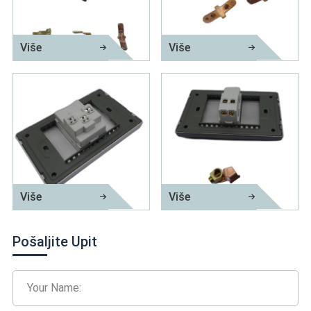
Više
Više
Precizni dio za žigosanje
Metalni dio električnog uređaja
Više
Više
Metalni dio uređaja za ožičenje
Dio za utiskivanje fosfora
Pošaljite Upit