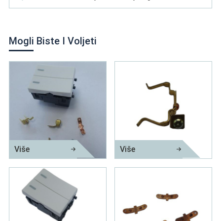
Mogli Biste I Voljeti
Više
Više
Dio za štancanje od mesinga
Metalni dio za štancanje